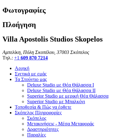
Φωτογραφίες
Πλοήγηση
Villa Apostolis Studios Skopelos
Αμπελίκη, Πόλη Σκοπέλου, 37003 Σκόπελος
Tηλ.:
+1
609 870 7214
Αρχική
Σχετικά με εμάς
Τα Στούντιο μας
Deluxe Studio με Θέα Θάλασσα I
Deluxe Studio με Θέα Θάλασσα II
Superior Studio με μερική Θέα Θάλασσα
Superior Studio με Μπαλκόνι
Τοποθεσία & Πώς να έρθετε
Σκόπελος Πληροφορίες
Σκόπελος
Μετακινήσεις - Μέσα Μεταφοράς
Δραστηριότητες
Παραλίες